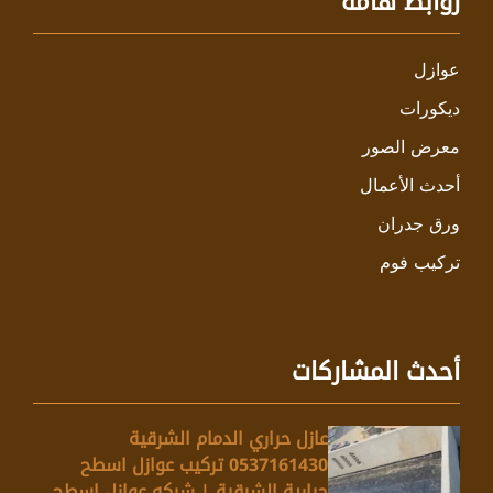
روابط هامة
عوازل
ديكورات
معرض الصور
أحدث الأعمال
ورق جدران
تركيب فوم
أحدث المشاركات
عازل حراري الدمام الشرقية
0537161430 تركيب عوازل اسطح
حرارية الشرقية | شركه عوازل اسطح