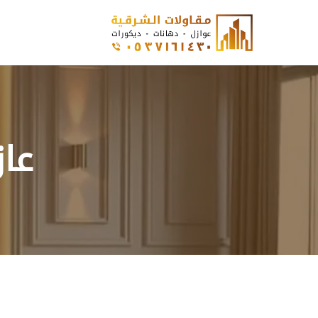
نتقل
لى
لمحتوى
عاز