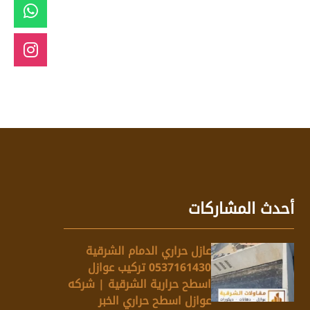
أحدث المشاركات
عازل حراري الدمام الشرقية
0537161430 تركيب عوازل
اسطح حرارية الشرقية | شركه
عوازل اسطح حراري الخبر