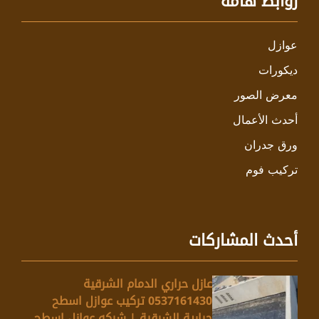
روابط هامة
عوازل
ديكورات
معرض الصور
أحدث الأعمال
ورق جدران
تركيب فوم
أحدث المشاركات
عازل حراري الدمام الشرقية
0537161430 تركيب عوازل اسطح
حرارية الشرقية | شركه عوازل اسطح