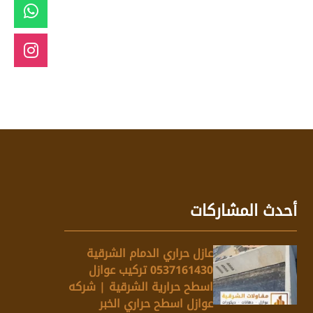
أحدث المشاركات
عازل حراري الدمام الشرقية
0537161430 تركيب عوازل
اسطح حرارية الشرقية | شركه
عوازل اسطح حراري الخبر