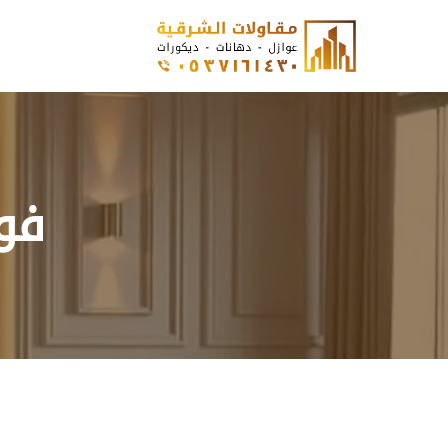
نتقل
لى
لمحتوى
فو